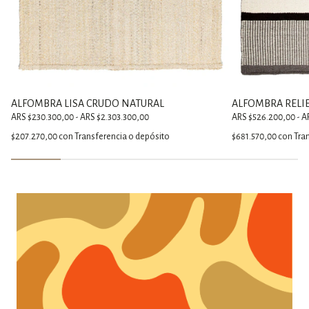
ALFOMBRA LISA CRUDO NATURAL
ALFOMBRA RELI
ARS $230.300,00 - ARS $2.303.300,00
ARS $526.200,00 - A
$207.270,00
con
Transferencia o depósito
$681.570,00
con
Tra