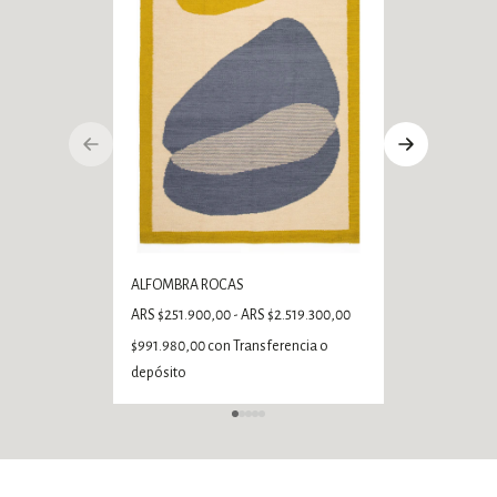
ALFOMBRA ROCAS
ALFOMBRA ONDAS
ARS $251.900,00 - ARS $2.519.300,00
ARS $251.900,00 - AR
$991.980,00
con
Transferencia o
$226.710,00
con
Tran
depósito
depósito