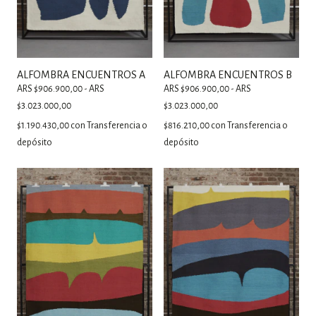
ALFOMBRA ENCUENTROS A
ALFOMBRA ENCUENTROS B
ARS $906.900,00 - ARS
ARS $906.900,00 - ARS
$3.023.000,00
$3.023.000,00
$1.190.430,00
con
Transferencia o
$816.210,00
con
Transferencia o
depósito
depósito