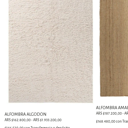
ALFOMBRA AMA
ARS $187.200,00 - A
ALFOMBRA ALGODÓN
ARS $162.800,00 - ARS $1.933.200,00
$168.480,00
con
Tra