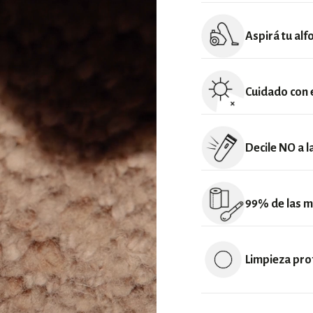
Aspirá tu al
Lo más importante es que 
tubo de la aspiradora el
Cuidado con el
de succión no sea muy fu
aspiradora tiene cepillo,
La exposición a la luz sol
Cada tanto es muy bueno 
directa y/o por períodos
Decile NO a l
de tu alfombra hecha a ma
etc.).
Si la alfombra tiene
cier
Sugerimos filtrarla con co
desmancharon con fricción,
99% de las m
parejo.
probable que se genere al
levantamiento de fibras)
Lo primero es
actuar ráp
máquina cortadora de pel
toallas de papel, un paño
Limpieza pro
IMPORTANTE:
Cortar al 
es líquida), o removiéndol
estructura del tejido.
Preparar una solución
de
De ser necesaria una lim
especial para lana, y un c
profesionales y tintorer