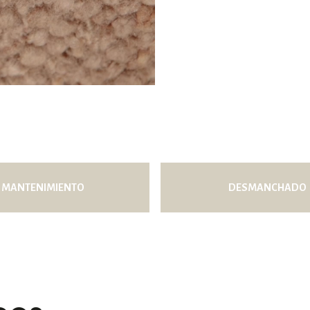
Poner entre la alfombra y
hechas a mano en tejido 
líquido.
Aplicar la preparación co
mancha hasta eliminarla
Repetir
la operación las 
Secar bien
con una toalla
Al momento de limpiar, ta
movimientos verticales
,
MANTENIMIENTO
DESMANCHADO