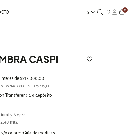
0
ACTO
ES
MBRA CASPI
 interés de
$312.000,00
UESTOS NACIONALES:
$773.553,72
on
Transferencia o depósito
tural y Negro.
 2,40 mts.
y/o colores
Guía de medidas