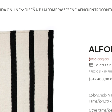
NDA ONLINE
DISEÑÁ TU ALFOMBRA! ®
ESENCIA
ENCUENTRO
CONT
ALFO
$936.000,00
3
cuotas sin
PRECIO SIN IMP
$842.400,00
c
Color:
Crudo Na
Tamaño:
1,70 x
Otros tamaños 