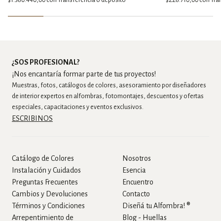
$1.360.440,00
con
Transferencia o depósito
$226.710,00
con
Tra
¿SOS PROFESIONAL?
¡Nos encantaría formar parte de tus proyectos!
Muestras, fotos, catálogos de colores, asesoramiento por diseñadores
de interior expertos en alfombras, fotomontajes, descuentos y ofertas
especiales, capacitaciones y eventos exclusivos.
ESCRIBINOS
Catálogo de Colores
Nosotros
Instalación y Cuidados
Esencia
Preguntas Frecuentes
Encuentro
Cambios y Devoluciones
Contacto
Términos y Condiciones
Diseñá tu Alfombra! ®
Arrepentimiento de
Blog - Huellas