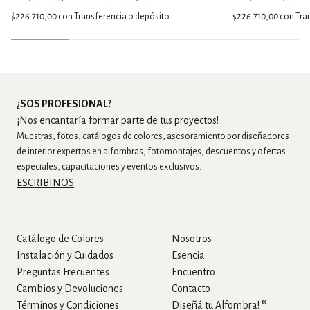
$226.710,00
con
Transferencia o depósito
$226.710,00
con
Tra
¿SOS PROFESIONAL?
¡Nos encantaría formar parte de tus proyectos!
Muestras, fotos, catálogos de colores, asesoramiento por diseñadores
de interior expertos en alfombras, fotomontajes, descuentos y ofertas
especiales, capacitaciones y eventos exclusivos.
ESCRIBINOS
Catálogo de Colores
Nosotros
Instalación y Cuidados
Esencia
Preguntas Frecuentes
Encuentro
Cambios y Devoluciones
Contacto
Términos y Condiciones
Diseñá tu Alfombra! ®