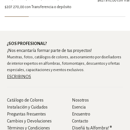
$621.810,00
con
Tra
$207.270,00
con
Transferencia o depósito
¿SOS PROFESIONAL?
¡Nos encantaría formar parte de tus proyectos!
Muestras, fotos, catálogos de colores, asesoramiento por diseñadores
de interior expertos en alfombras, fotomontajes, descuentos y ofertas
especiales, capacitaciones y eventos exclusivos.
ESCRIBINOS
Catálogo de Colores
Nosotros
Instalación y Cuidados
Esencia
Preguntas Frecuentes
Encuentro
Cambios y Devoluciones
Contacto
Términos y Condiciones
Diseñá tu Alfombra! ®