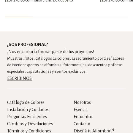
$207.270,00
con
Transferencia o depósito
$207.270,00
con
Tra
¿SOS PROFESIONAL?
¡Nos encantaría formar parte de tus proyectos!
Muestras, fotos, catálogos de colores, asesoramiento por diseñadores
de interior expertos en alfombras, fotomontajes, descuentos y ofertas
especiales, capacitaciones y eventos exclusivos.
ESCRIBINOS
Catálogo de Colores
Nosotros
Instalación y Cuidados
Esencia
Preguntas Frecuentes
Encuentro
Cambios y Devoluciones
Contacto
Términos y Condiciones
Diseñá tu Alfombra! ®