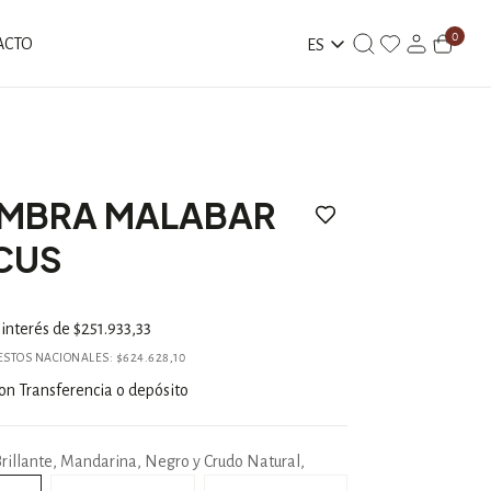
0
ACTO
ES
MBRA MALABAR
RCUS
 interés de
$251.933,33
UESTOS NACIONALES:
$624.628,10
on
Transferencia o depósito
Brillante, Mandarina, Negro y Crudo Natural,