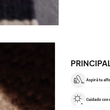
PRINCIPA
Aspirá tu al
Lo más importante es que 
tubo de la aspiradora el
Cuidado con el
de succión no sea muy fu
aspiradora tiene cepillo,