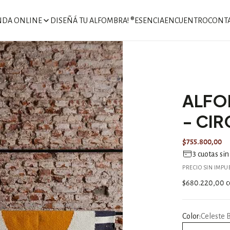
NDA ONLINE
DISEÑÁ TU ALFOMBRA! ®
ESENCIA
ENCUENTRO
CONT
ALFO
- CI
$755.800,00
3
cuotas sin
PRECIO SIN IMP
$680.220,00
c
Color:
Celeste 