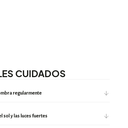
LES CUIDADOS
fombra regularmente
el aspirado sea suave, sin fricción, colocando en la punta del
 accesorio de aspirado de mayor tamaño (para que la potencia
 sol y las luces fuertes
erte) y, fundamental,
SIN CEPILLO
(si el accesorio de tu
 sugerimos reemplazarlo por otro).