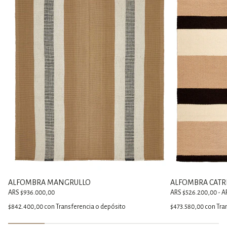
ALFOMBRA MANGRULLO
ALFOMBRA CATR
ARS $936.000,00
ARS $526.200,00 - A
$842.400,00
con
Transferencia o depósito
$473.580,00
con
Tra